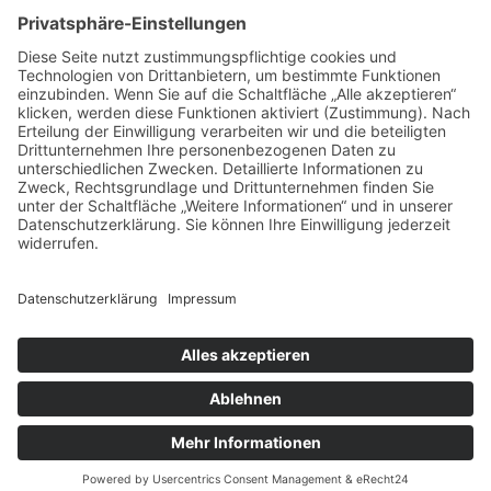
überspringen
Fassade
Raum
Wer wir sind
Navigation
Über uns
überspringen
Kontakt
Service & Beratung
Partner
Wir sind Innungsfachbetrieb
© 2026 Maler Rith
Impressum
|
Datenschutzerklärung